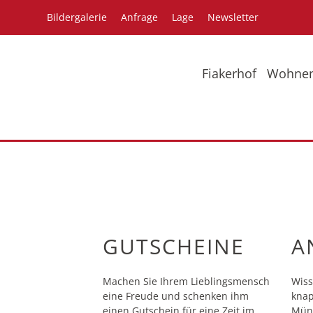
Bildergalerie
Anfrage
Lage
Newsletter
Fiakerhof
Wohne
Bildergalerie
Pr
GUTSCHEINE
A
Machen Sie Ihrem Lieblingsmensch
Wiss
eine Freude und schenken ihm
knap
einen Gutschein für eine Zeit im
Münc