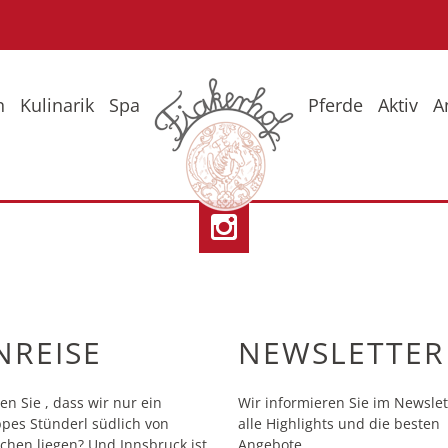
n
Kulinarik
Spa
Pferde
Aktiv
A
eise
Fr
So
Wi
NREISE
NEWSLETTER
en Sie , dass wir nur ein
Wir informieren Sie im Newslet
pes Stünderl südlich von
alle Highlights und die besten
hen liegen? Und Innsbruck ist
Angebote.