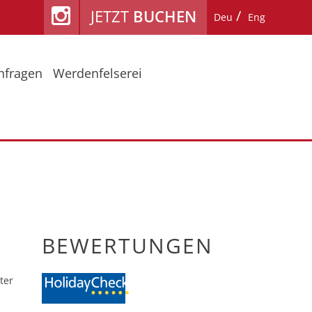
JETZT
BUCHEN
Deu
Eng
nfragen
Werdenfelserei
ühling / Herbst
Lage & Anreise
mmerurlaub am Fiakerhof
Reiseschutz
nter
Bewertungen
BEWERTUNGEN
ter