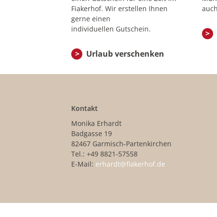
Fiakerhof. Wir erstellen Ihnen
auch
gerne einen
individuellen Gutschein.
Urlaub verschenken
Kontakt
Monika Erhardt
Badgasse 19
82467 Garmisch-Partenkirchen
Tel.: +49 8821-57558
E-Mail:
erhardt@fiakerhof.de