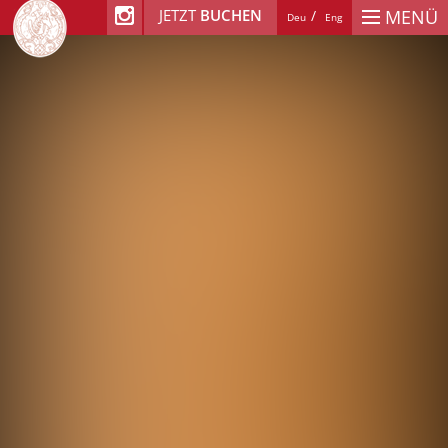
JETZT
BUCHEN
MENÜ
Deu
Eng