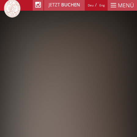
JETZT
BUCHEN
MENÜ
Deu
Eng