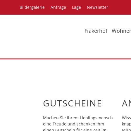
Bildergalerie
Anfrage
Lage
Newsletter
Fiakerhof
Wohne
Bildergalerie
Pr
GUTSCHEINE
A
Machen Sie Ihrem Lieblingsmensch
Wiss
eine Freude und schenken ihm
knap
einen Gutschein für eine Zeit im
Münc