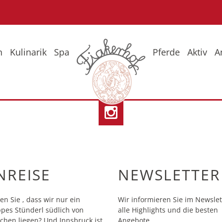
n
Kulinarik
Spa
Pferde
Aktiv
A
eise
Fr
So
Wi
NREISE
NEWSLETTER
en Sie , dass wir nur ein
Wir informieren Sie im Newslet
pes Stünderl südlich von
alle Highlights und die besten
hen liegen? Und Innsbruck ist
Angebote.