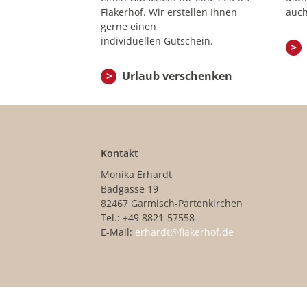
Fiakerhof. Wir erstellen Ihnen
auch
gerne einen
individuellen Gutschein.
Urlaub verschenken
Kontakt
Monika Erhardt
Badgasse 19
82467 Garmisch-Partenkirchen
Tel.: +49 8821-57558
E-Mail:
erhardt@fiakerhof.de