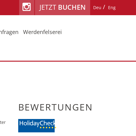
JETZT
BUCHEN
Deu
Eng
nfragen
Werdenfelserei
ühling / Herbst
Lage & Anreise
mmerurlaub am Fiakerhof
Reiseschutz
nter
Bewertungen
BEWERTUNGEN
ter