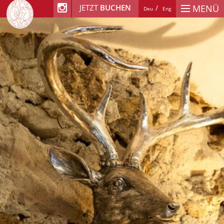
JETZT
BUCHEN
MENÜ
Deu
Eng