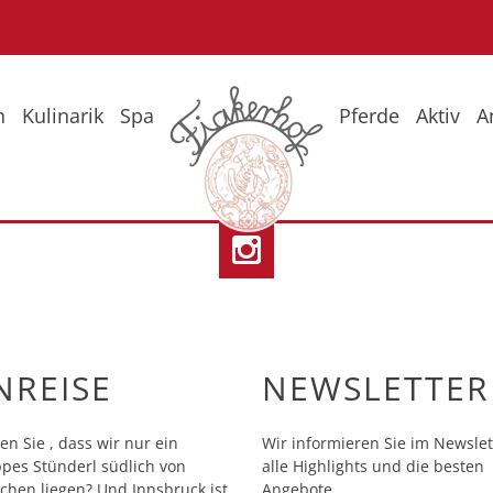
n
Kulinarik
Spa
Pferde
Aktiv
A
eise
Fr
So
Wi
NREISE
NEWSLETTER
en Sie , dass wir nur ein
Wir informieren Sie im Newslet
pes Stünderl südlich von
alle Highlights und die besten
hen liegen? Und Innsbruck ist
Angebote.