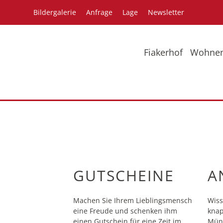
Bildergalerie
Anfrage
Lage
Newsletter
Fiakerhof
Wohne
Bildergalerie
Pr
GUTSCHEINE
A
Machen Sie Ihrem Lieblingsmensch
Wiss
eine Freude und schenken ihm
knap
einen Gutschein für eine Zeit im
Münc