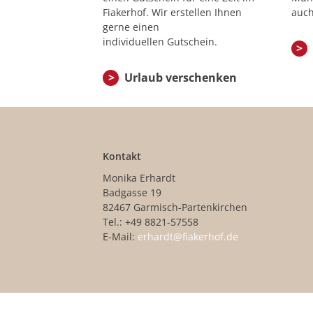
Fiakerhof. Wir erstellen Ihnen
auch
gerne einen
individuellen Gutschein.
Urlaub verschenken
Kontakt
Monika Erhardt
Badgasse 19
82467 Garmisch-Partenkirchen
Tel.: +49 8821-57558
E-Mail:
erhardt@fiakerhof.de