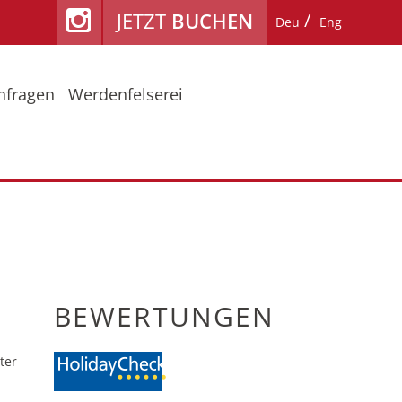
JETZT
BUCHEN
Deu
Eng
nfragen
Werdenfelserei
ühling / Herbst
Lage & Anreise
mmerurlaub am Fiakerhof
Reiseschutz
nter
Bewertungen
BEWERTUNGEN
ter