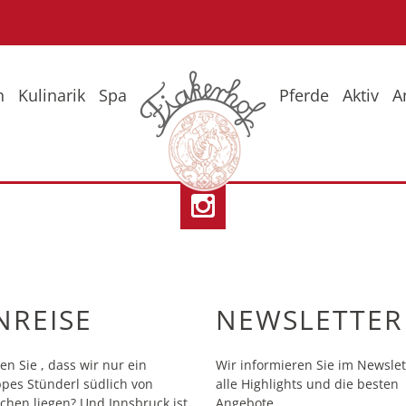
n
Kulinarik
Spa
Pferde
Aktiv
A
eise
Fr
So
Wi
NREISE
NEWSLETTER
en Sie , dass wir nur ein
Wir informieren Sie im Newslet
pes Stünderl südlich von
alle Highlights und die besten
hen liegen? Und Innsbruck ist
Angebote.