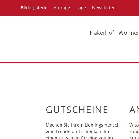
Bildergalerie
Anfrage
Lage
Newsletter
Fiakerhof
Wohne
Bildergalerie
Pr
GUTSCHEINE
A
Machen Sie Ihrem Lieblingsmensch
Wiss
eine Freude und schenken ihm
knap
einen Gutschein für eine Zeit im
Münc