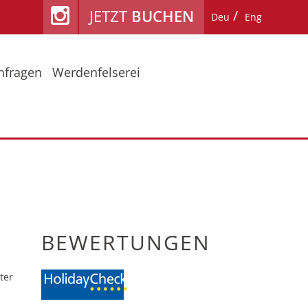
JETZT
BUCHEN
Deu
Eng
nfragen
Werdenfelserei
ühling / Herbst
Lage & Anreise
mmerurlaub am Fiakerhof
Reiseschutz
nter
Bewertungen
BEWERTUNGEN
ter