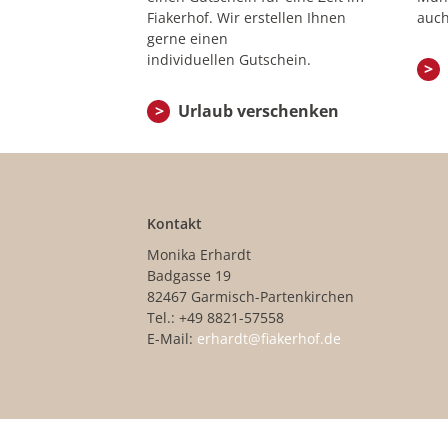
Fiakerhof. Wir erstellen Ihnen
auch
gerne einen
individuellen Gutschein.
Urlaub verschenken
Kontakt
Monika Erhardt
Badgasse 19
82467 Garmisch-Partenkirchen
Tel.: +49 8821-57558
E-Mail:
erhardt@fiakerhof.de