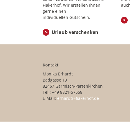
Fiakerhof. Wir erstellen Ihnen
auch
gerne einen
individuellen Gutschein.
Urlaub verschenken
Kontakt
Monika Erhardt
Badgasse 19
82467 Garmisch-Partenkirchen
Tel.: +49 8821-57558
E-Mail:
erhardt@fiakerhof.de