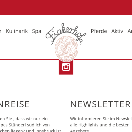
n
Kulinarik
Spa
Pferde
Aktiv
A
eise
Fr
So
Wi
NREISE
NEWSLETTER
en Sie , dass wir nur ein
Wir informieren Sie im Newslet
pes Stünderl südlich von
alle Highlights und die besten
hen liegen? Und Innsbruck ist
Angebote.