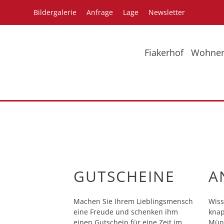
Bildergalerie
Anfrage
Lage
Newsletter
Fiakerhof
Wohne
Bildergalerie
Pr
GUTSCHEINE
A
Machen Sie Ihrem Lieblingsmensch
Wiss
eine Freude und schenken ihm
knap
einen Gutschein für eine Zeit im
Münc