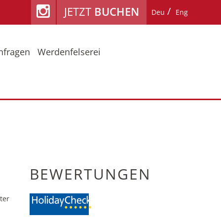
JETZT
BUCHEN
Deu
Eng
nfragen
Werdenfelserei
ühling / Herbst
Lage & Anreise
mmerurlaub am Fiakerhof
Reiseschutz
nter
Bewertungen
BEWERTUNGEN
ter