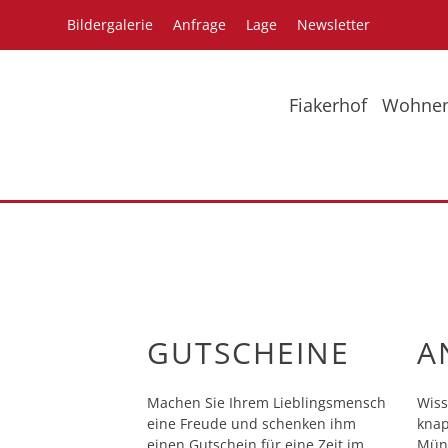
Bildergalerie
Anfrage
Lage
Newsletter
Fiakerhof
Wohne
Bildergalerie
Pr
GUTSCHEINE
A
Machen Sie Ihrem Lieblingsmensch
Wiss
eine Freude und schenken ihm
knap
einen Gutschein für eine Zeit im
Münc