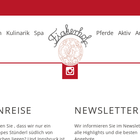
n
Kulinarik
Spa
Pferde
Aktiv
A
eise
Fr
So
Wi
NREISE
NEWSLETTER
en Sie , dass wir nur ein
Wir informieren Sie im Newslet
pes Stünderl südlich von
alle Highlights und die besten
hen liegen? Und Innsbruck ist
Angebote.