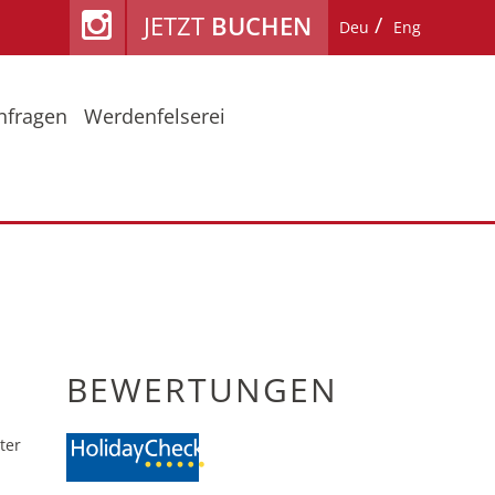
JETZT
BUCHEN
Deu
Eng
nfragen
Werdenfelserei
ühling / Herbst
Lage & Anreise
mmerurlaub am Fiakerhof
Reiseschutz
nter
Bewertungen
BEWERTUNGEN
ter