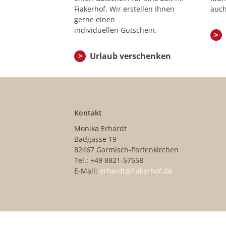
Fiakerhof. Wir erstellen Ihnen
auch
gerne einen
individuellen Gutschein.
Urlaub verschenken
Kontakt
Monika Erhardt
Badgasse 19
82467 Garmisch-Partenkirchen
Tel.: +49 8821-57558
E-Mail:
erhardt@fiakerhof.de